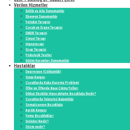
Verilen Hizmetler
Evlilik ve Aile Danışmanlığı
Ebeveyn Danışmanlığı
Yetişkin Terapisi
Çocuk ve Ergen Terapisi
EMDR Terapisi
Cinsel Terapi
Hipnoterapi
Grup Terapisi
Psikolojik Testler
Eğitim Kurumları Danışmanlığı
Hastalıklar
Depresyon (Çökkünlük)
Sınav Kaygısı
Çocuklarda Kaka Kaçırma Problemi
Öfke ve Öfkeyle Başa Çıkma Yolları
Dikkat Eksikliği Hiperaktivite Bozukluğu Nedir?
Çocuklarda Teknoloji Bağımlılığı
Somatizasyon Bozukluğu
Ayrılık Kaygısı
Yeme Bozuklukları
Disleksi Nedir?
Otizm nedir?