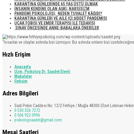
KARANTİNA GÜNLERİNDE 65 YAŞ ÜSTÜ OLMAK
İNSANIN KENDİNE OLAN AŞKI; NARSİSİZM
PANDEMİ PSİKOLOJİSİ; NEDEN TUVALET KÂĞIDI?
KARANTİNA GÜNLERİ VE AİLE İÇİ ŞİDDET PANDEMİSİ
UÇAK FOBİSİ VE EMDR TERAPİSİ İLE TEDAVİSİ
SINAV ÖNCESİNDE ANNE-BABALARA ÖNERİLER
“İnsanlar ve olaylar aslında bizi üzmüyor. Biz aslında onların bizi üzebileceğine
Hızlı Erişim
Anasayfa
Uzm. Psikolog Dr. Saadet Elevli
Makaleler
İletişim
Adres Bilgileri
Sadi Pekin Caddesi No: 12/2 Fethiye / Muğla 48300 (Özel Lokman Hekim
0 530 326 7272
0 506 922 0996
psikologsaadet@gmail.com
Mesai Saatleri