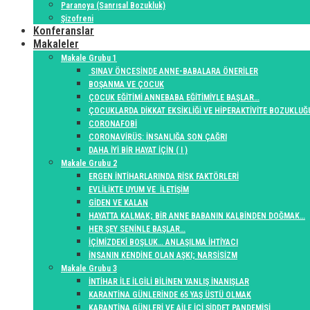
Paranoya (Sanrısal Bozukluk)
Şizofreni
Konferanslar
Makaleler
Makale Grubu 1
SINAV ÖNCESİNDE ANNE-BABALARA ÖNERİLER
BOŞANMA VE ÇOCUK
ÇOCUK EĞİTİMİ ANNEBABA EĞİTİMİYLE BAŞLAR…
ÇOCUKLARDA DİKKAT EKSİKLİĞİ VE HİPERAKTİVİTE BOZUKLUĞ
CORONAFOBİ
CORONAVİRÜS: İNSANLIĞA SON ÇAĞRI
DAHA İYİ BİR HAYAT İÇİN ( I )
Makale Grubu 2
ERGEN İNTİHARLARINDA RİSK FAKTÖRLERİ
EVLİLİKTE UYUM VE İLETİŞİM
GİDEN VE KALAN
HAYATTA KALMAK; BİR ANNE BABANIN KALBİNDEN DOĞMAK…
HER ŞEY SENİNLE BAŞLAR…
İÇİMİZDEKİ BOŞLUK… ANLAŞILMA İHTİYACI
İNSANIN KENDİNE OLAN AŞKI; NARSİSİZM
Makale Grubu 3
İNTİHAR İLE İLGİLİ BİLİNEN YANLIŞ İNANIŞLAR
KARANTİNA GÜNLERİNDE 65 YAŞ ÜSTÜ OLMAK
KARANTİNA GÜNLERİ VE AİLE İÇİ ŞİDDET PANDEMİSİ