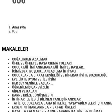
006
Anasayfa
006
MAKALELER
ÇOĞALIRKEN AZALMAK
ÖFKE VE ÖFKEYLE BAŞA ÇIKMA YOLLARI
ÇOCUK EĞİTİMİ ANNEBABA EĞİTİMİYLE BAŞLAR…
İÇİMİZDEKİ BOŞLUK… ANLAŞILMA İHTİYACI
ÇOCUKLARDA DİKKAT EKSİKLİĞİ VE HİPERAKTİVİTE BOZUKLUĞU
EVLİLİKTE UYUM VE İLETİŞİM
HER ŞEY SENİNLE BAŞLAR…
ÖĞRENİLMİŞ ÇARESİZLİK
GİDEN VE KALAN
KARNE KRİZE DÖNÜŞMESİN
İNTİHAR İLE İLGİLİ BİLİNEN YANLIŞ İNANIŞLAR
TATİLİ ÇOCUKLARLA DAHA NİTELİKLİ YAŞAYABİLMELERİ İÇİN ANN
ERGEN İNTİHARLARINDA RİSK FAKTÖRLERİ
HAYATTA KALMAK; BİR ANNE BABANIN KALBİNDEN DOĞMAK…