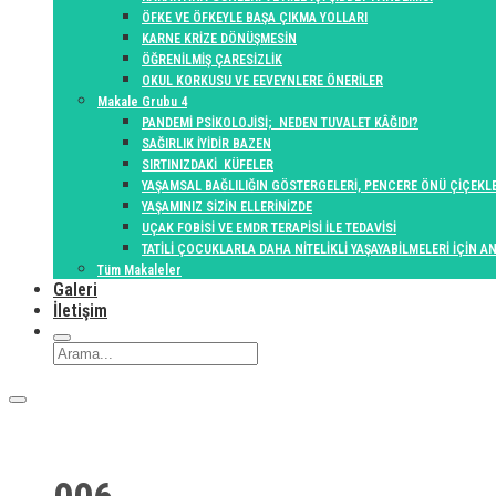
ÖFKE VE ÖFKEYLE BAŞA ÇIKMA YOLLARI
KARNE KRİZE DÖNÜŞMESİN
ÖĞRENİLMİŞ ÇARESİZLİK
OKUL KORKUSU VE EEVEYNLERE ÖNERİLER
Makale Grubu 4
PANDEMİ PSİKOLOJİSİ; NEDEN TUVALET KÂĞIDI?
SAĞIRLIK İYİDİR BAZEN
SIRTINIZDAKİ KÜFELER
YAŞAMSAL BAĞLILIĞIN GÖSTERGELERİ, PENCERE ÖNÜ ÇİÇEKLE
YAŞAMINIZ SİZİN ELLERİNİZDE
UÇAK FOBİSİ VE EMDR TERAPİSİ İLE TEDAVİSİ
TATİLİ ÇOCUKLARLA DAHA NİTELİKLİ YAŞAYABİLMELERİ İÇİN 
Tüm Makaleler
Galeri
İletişim