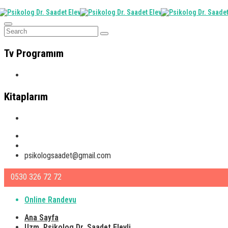
Tv Programım
Tv Programım
Kitaplarım
Kitaplarım
Instagram
Facebook
psikologsaadet@gmail.com
0530 326 72 72
Online Randevu
Ana Sayfa
Uzm. Psikolog Dr. Saadet Elevli