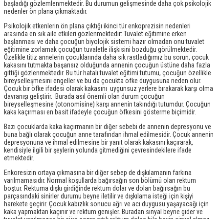
başladığı gözlemlenmektedir. Bu durumun gelişmesinde daha çok psikolojik
nedenler ön plana çıkmaktadır.
Psikolojik etkenlerin ön plana çıktığı ikinci tür enkoprezisin nedenleri
arasında en sık aile etkileri gözlenmektedir: Tuvalet eğitimine erken
başlanması ve daha çocuğun biyolojik sistemi hazır olmadan onu tuvalet
eğitimine zorlamak çocuğun tuvaletle ilişkisini bozduğu görülmektedir.
Özelikle titiz annelerin çocuklarında daha sık rastladığımız bu sorun, çocuk
kakasını tutmakta başarısız olduğunda annenin çocuğun üstüne daha fazla
gittiği gözlenmektedir. Bu tür hatalı tuvalet eğitimi tutumu, çocuğun özellikle
bireyselleşmesini engeller ve bu da çocukta öfke duygusuna neden olur.
Çocuk bir öfke ifadesi olarak kakasını uygunsuz yerlere bırakarak karşı olma
davranışı geliştirir. Burada asıl önemli olan durum çocuğun
bireyselleşmesine (otonomisine) karşı annenin takındığı tutumdur. Çocuğun
kaka kaçırması en basit ifadeyle çocuğun öfkesini gösterme biçimidir.
Bazı çocuklarda kaka kaçırmanın bir diğer sebebi de annenin depresyonu ve
buna bağlı olarak çocuğun anne tarafından ihmal edilmesidir. Çocuk annenin
depresyonuna ve ihmal edilmesine bir yanıt olarak kakasını kaçırarak,
kendisiyle ilgili bir şeylerin yolunda gitmediğini çevresindekilere ifade
etmektedir.
Enkoresizin ortaya çıkmasına bir diğer sebep de dışkılamanın farkına
varılmamasıdır. Normal koşullarda bağırsağın son bölümü olan rektum
boştur. Rektuma dışkı girdiğinde rektum dolar ve dolan bağırsağın bu
parçasındaki sinirler durumu beyne iletilir ve dışkılama isteği için kişiyi
harekete geçirir. Çocuk kabızlık sonucu ağrı ve acı duygusu yaşayacağı için
kaka yapmaktan kaçınır ve rektum genişler. Buradan sinyal beyne gider ve