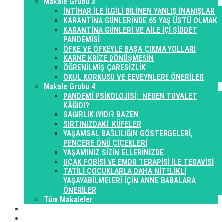
Makale Grubu 3
İNTİHAR İLE İLGİLİ BİLİNEN YANLIŞ İNANIŞLAR
KARANTİNA GÜNLERİNDE 65 YAŞ ÜSTÜ OLMAK
KARANTİNA GÜNLERİ VE AİLE İÇİ ŞİDDET
PANDEMİSİ
ÖFKE VE ÖFKEYLE BAŞA ÇIKMA YOLLARI
KARNE KRİZE DÖNÜŞMESİN
ÖĞRENİLMİŞ ÇARESİZLİK
OKUL KORKUSU VE EEVEYNLERE ÖNERİLER
Makale Grubu 4
PANDEMİ PSİKOLOJİSİ; NEDEN TUVALET
KÂĞIDI?
SAĞIRLIK İYİDİR BAZEN
SIRTINIZDAKİ KÜFELER
YAŞAMSAL BAĞLILIĞIN GÖSTERGELERİ,
PENCERE ÖNÜ ÇİÇEKLERİ
YAŞAMINIZ SİZİN ELLERİNİZDE
UÇAK FOBİSİ VE EMDR TERAPİSİ İLE TEDAVİSİ
TATİLİ ÇOCUKLARLA DAHA NİTELİKLİ
YAŞAYABİLMELERİ İÇİN ANNE BABALARA
ÖNERİLER
Tüm Makaleler
Galeri
İletişim