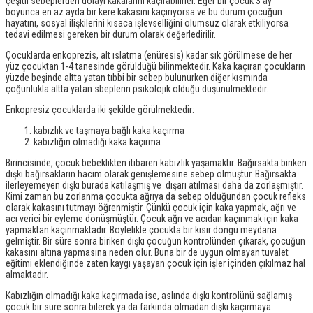
çeşitli sebeplerden dolayı kakalarını kaçırabilirler. Eğer bir çocuk 3 ay
boyunca en az ayda bir kere kakasını kaçırıyorsa ve bu durum çocuğun
hayatını, sosyal ilişkilerini kısaca işlevselliğini olumsuz olarak etkiliyorsa
tedavi edilmesi gereken bir durum olarak değerledirilir.
Çocuklarda enkoprezis, alt ıslatma (enüresis) kadar sık görülmese de her
yüz çocuktan 1-4 tanesinde görüldüğü bilinmektedir. Kaka kaçıran çocukların
yüzde beşinde altta yatan tıbbi bir sebep bulunurken diğer kısmında
çoğunlukla altta yatan sbeplerin psikolojik olduğu düşünülmektedir.
Enkopresiz çocuklarda iki şekilde görülmektedir:
kabızlık ve taşmaya bağlı kaka kaçırma
kabızlığın olmadığı kaka kaçırma
Birincisinde, çocuk bebeklikten itibaren kabızlık yaşamaktır. Bağırsakta biriken
dışkı bağırsakların hacim olarak genişlemesine sebep olmuştur. Bağırsakta
ilerleyemeyen dışkı burada katılaşmış ve dışarı atılması daha da zorlaşmıştır.
Kimi zaman bu zorlanma çocukta ağrıya da sebep olduğundan çocuk refleks
olarak kakasını tutmayı öğrenmiştir. Çünkü çocuk için kaka yapmak, ağrı ve
acı verici bir eyleme dönüşmüştür. Çocuk ağrı ve acıdan kaçınmak için kaka
yapmaktan kaçınmaktadır. Böylelikle çocukta bir kısır döngü meydana
gelmiştir. Bir süre sonra biriken dışkı çocuğun kontrolünden çıkarak, çocuğun
kakasını altına yapmasına neden olur. Buna bir de uygun olmayan tuvalet
eğitimi eklendiğinde zaten kaygı yaşayan çocuk için işler içinden çıkılmaz hal
almaktadır.
Kabızlığın olmadığı kaka kaçırmada ise, aslında dışkı kontrolünü sağlamış
çocuk bir süre sonra bilerek ya da farkında olmadan dışkı kaçırmaya