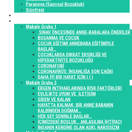
Paranoya (Sanrısal Bozukluk)
Şizofreni
Konferanslar
Makaleler
Makale Grubu 1
SINAV ÖNCESİNDE ANNE-BABALARA ÖNERİLER
BOŞANMA VE ÇOCUK
ÇOCUK EĞİTİMİ ANNEBABA EĞİTİMİYLE
BAŞLAR…
ÇOCUKLARDA DİKKAT EKSİKLİĞİ VE
HİPERAKTİVİTE BOZUKLUĞU
CORONAFOBİ
CORONAVİRÜS: İNSANLIĞA SON ÇAĞRI
DAHA İYİ BİR HAYAT İÇİN ( I )
Makale Grubu 2
ERGEN İNTİHARLARINDA RİSK FAKTÖRLERİ
EVLİLİKTE UYUM VE İLETİŞİM
GİDEN VE KALAN
HAYATTA KALMAK; BİR ANNE BABANIN
KALBİNDEN DOĞMAK…
HER ŞEY SENİNLE BAŞLAR…
İÇİMİZDEKİ BOŞLUK… ANLAŞILMA İHTİYACI
İNSANIN KENDİNE OLAN AŞKI; NARSİSİZM