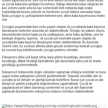
tuvalet yapılmazsa bir süre sonra artık rektum dolsa bile beyin sinyal almaz
ve çocuk kakasının geldiğini hissetmez. Kakayı rektumda tutan sıkıştıran bir
kas sistemi vardır ama bu kas sisteminde belli miktarda dışkı orada
toplandığında basınç yükselir ve mecburen çocuk farkına varmadan taşar.
Buda çocuğun iç çamaşırlarının kirlenmesine, altına kaka kaçırmasına neden
olur
Çocuğun yaşamındaki bazı zorlu yaşam olayları da çocuklarda kaka kaçırma
davranışının nedenleri arasında yer alabilmektedir. Örneğin, bir yakının ölümü,
ebeveynlerden birinin kaybı ya da uzaklaşması, anne baba ayrılıkları, yeni bir
kardeşin doğumu, taşınma… vb çocuk için travmatik yaşam olayları da
çocuklarda kaka kaçırma davranışına neden olabilmektedir. Bu durumda
önemli olan, bu sorunun altında yatan gerçek zorlanmayı bularak çocuğun
bu sorunla baş edebilmesinde çocuğa yardımcı olmaktır.
Enkoprezis daha çok karşıt olma, karşı gelme bozukluğu, davranım
bozukluğu, dikkat eksikliği hiperaktivite gibi durumlarla daha çok bir arada
görüldüğü gözlenmektedir.
Enkopresiz tedavisinde doğru sebepleri saptamak oldukça önemlidir ve buna
uygun tedavi yaklaşımını izlemek gerekmektedir. Tedavide öncelikle aile ve
çocukla iyi bir iletişim ve işbirliği kurmak hedeflenir. Bunun için çocuk ve aile
detaylı bir şekilde psikiyatrik değerlendirme yapılmaktadır. Çocuk ile
uygulanacak bir takım davranışçı yöntemler ve çocuk aile ilişkisinde
yapılacak düzenlemeler enkopresiz tedavisi mümkün olabilmektedir.