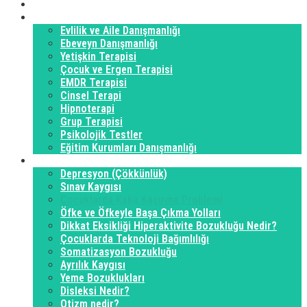
Uzm. Psikolog Dr. Saadet Elevli
Verilen Hizmetler
Evlilik ve Aile Danışmanlığı
Ebeveyn Danışmanlığı
Yetişkin Terapisi
Çocuk ve Ergen Terapisi
EMDR Terapisi
Cinsel Terapi
Hipnoterapi
Grup Terapisi
Psikolojik Testler
Eğitim Kurumları Danışmanlığı
Hastalıklar
Depresyon (Çökkünlük)
Sınav Kaygısı
Çocuklarda Kaka Kaçırma Problemi
Öfke ve Öfkeyle Başa Çıkma Yolları
Dikkat Eksikliği Hiperaktivite Bozukluğu Nedir?
Çocuklarda Teknoloji Bağımlılığı
Somatizasyon Bozukluğu
Ayrılık Kaygısı
Yeme Bozuklukları
Disleksi Nedir?
Otizm nedir?