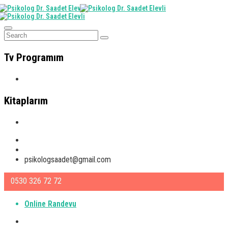
Tv Programım
Tv Programım
Kitaplarım
Kitaplarım
Instagram
Facebook
psikologsaadet@gmail.com
0530 326 72 72
Online Randevu
Ana Sayfa